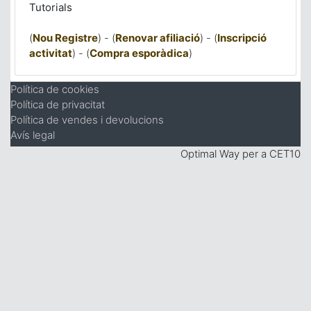
Tutorials
(
Nou Registre
) - (
Renovar afiliació
) - (
Inscripció
activitat
) - (
Compra esporàdica
)
Política de cookies
Política de privacitat
Política de vendes i devolucions
Avís legal
Optimal Way per a CET10